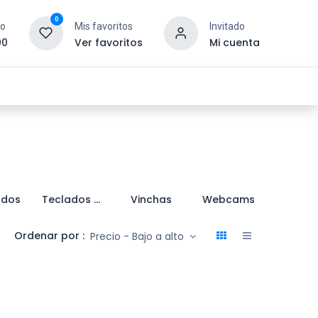
0
to
Mis favoritos
Invitado
00
Ver favoritos
Mi cuenta
esoras y Consumibles
Gaming
Tienda
ados
Teclados Numéricos
Vinchas
Webcams
Ordenar por :
Precio - Bajo a alto