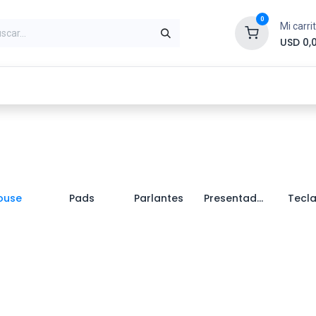
0
Mi carri
USD
0,
ntes
Periféricos
Conectividad
Impr
ouse
Pads
Parlantes
Presentadores
Tecl