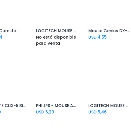
Comstar
LOGITECH MOUSE MX ANYWHERE 3 ROSE INAL+BT -- (D)
Mouse Genius DX-110 USB negro
4
No está disponible
USD
4,55
para venta
PROMATE CLIX-8.BLACK MOUSE INALAMBRICO NEGRO
PHILIPS - MOUSE AMBIDIESTRO USB SPK7214BS - USB 2.0. 1000DPI.
LOGITECH MOUSE M90 OPTICO USB
Add to Cart
0
USD
5,20
USD
5,46