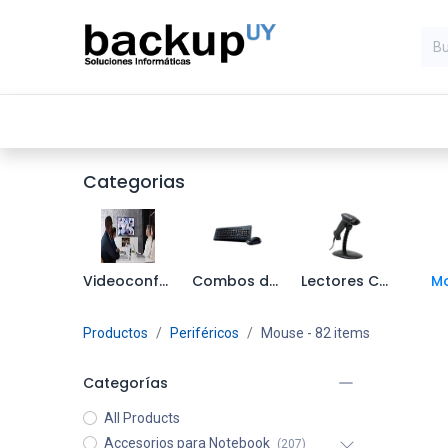
Inicio
Computadoras
Compone
Categorias
Videoconferencia
Combos de Teclado y Mouse
Lectores Codigos de Barra
M
Productos
Periféricos
Mouse
- 82 items
Categorías
All Products
Accesorios para Notebook
(207)