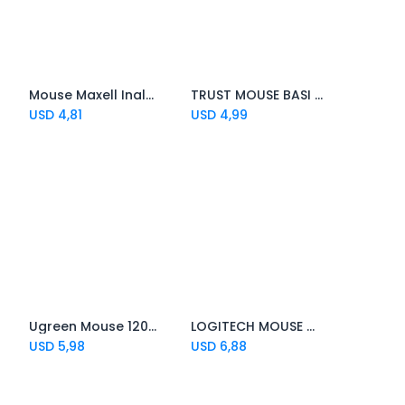
Mouse Maxell Inalámbrico Mowl-100 Red + Pilas
TRUST MOUSE BASI USB
Add to Cart
USD
4,81
USD
4,99
Ugreen Mouse 1200 Usb
LOGITECH MOUSE M100 OPTICO USB
Add to Cart
Add to Cart
USD
5,98
USD
6,88