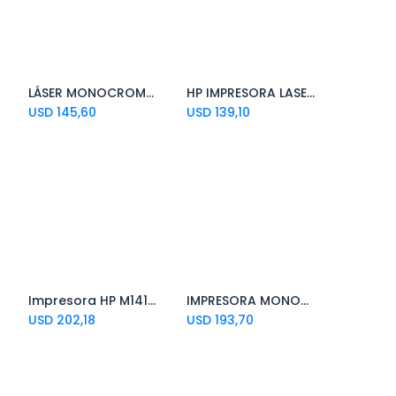
LÁSER MONOCROMÁTICA HL-1212W BROTHER
HP IMPRESORA LASERJET 107W INALAMBRICA
Add to Cart
USD
145,60
USD
139,10
Impresora HP M141w
IMPRESORA MONOCROMATICA BROTHER LÁSER LOW HL-L2320D
Add to Cart
USD
202,18
USD
193,70