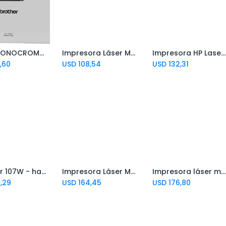
LÁSER MONOCROMATICA HL-1200 BROTHER
Impresora Láser Monocromática Pantum BP2300W con Bluetooth y Wi-Fi
Impresora HP LaserJet M111w
d to Cart
Add to Cart
,60
USD
108,54
USD
132,31
HP Laser 107W - hasta 20 ppm (mono) - capacidad: 500 pages - USB 2.0
Impresora Láser Monocromática Multifunción Pantum BM2300ADW
Impresora láser monocromática A4 SHARP DX-B351 33ppm
,29
USD
164,45
USD
176,80