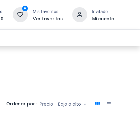
0
to
Mis favoritos
Invitado
00
Ver favoritos
Mi cuenta
esoras y Consumibles
Gaming
Tienda
Ordenar por :
Precio - Bajo a alto