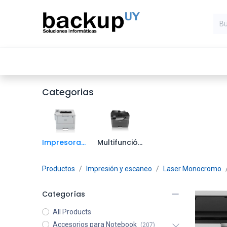
Inicio
Computadoras
Compone
Categorias
Impresoras Láser Monocromo
Multifunción Láser Monocromo
Productos
Impresión y escaneo
Laser Monocromo
Categorías
All Products
Accesorios para Notebook
(207)