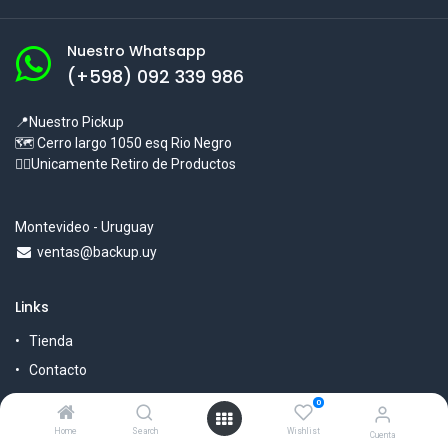
Nuestro Whatsapp
(+598) 092 339 986
📍Nuestro Pickup
🗺 Cerro largo 1050 esq Rio Negro
☝🏻Unicamente Retiro de Productos
Montevideo - Uruguay
ventas@backup.uy
Links
Tienda
Contacto
Nuestra Empresa
0
Garantías
Home
Search
Wishlist
Cuenta