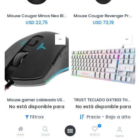
Mouse Cougar Minos Neo Black
Mouse Cougar Revenger Pro 4k Black Wireless
USD
22,75
USD
73,19
Mouse gamer cableado USB Xtech Blue Venom XTM-710
TRUST TECLADO GXT833 THADO GAMING TKL RGB WHITE
No está disponible para
No está disponible para
venta
venta
Filtros
Precio - Bajo a alto
0
Home
Search
Wishlist
Cuenta