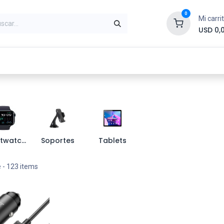
0
Mi carri
USD
0,
ntes
Periféricos
Conectividad
Impr
Smartwatchs
Soportes
Tablets
e
- 123 items