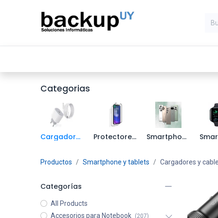
Inicio
Computadoras
Compone
Categorias
Cargadores y cable
Protectores de pantalla
Smartphone
Productos
Smartphone y tablets
Cargadores y cabl
Categorías
All Products
Accesorios para Notebook
(207)