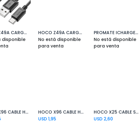
HOCO Z49A CARGADOR DE AUTO LEVEL C/CABLE USB-C 3.0 BLACK (O)
HOCO Z49A CARGADOR DE AUTO LEVEL USB-A 3.0 BLACK (O)
PROMATE ICHARGE-PDQC3 WT CARGADOR PARED 20W USB QC C/CA LT(O)
 disponible
No está disponible
No está disponible
enta
para venta
para venta
HOCO X96 CABLE HYPER USB-C A USB-C FAST CHARGE 60W WHITE 1M
HOCO X96 CABLE HYPER USB-C A USB-C FAST CHARGE 60W BLACK 1M
HOCO X25 CABLE SOARER USB-A A USB-C WHITE 1M
Add to Cart
Add to Cart
5
USD
1,95
USD
2,60