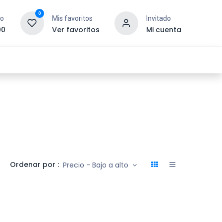
0
to
Mis favoritos
Invitado
00
Ver favoritos
Mi cuenta
esoras y Consumibles
Gaming
Tienda
Ordenar por :
Precio - Bajo a alto