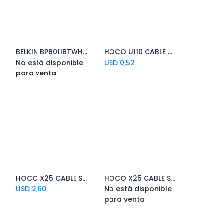
BELKIN BPB011BTWH BATERIA DE RESPALDO 10.000 MAH USB-A/USB-C 15W WHITE
HOCO U110 CABLE DE CARGA USB-C A USB-C BLUE 1.2M (O)
No está disponible
USD
0,52
para venta
HOCO X25 CABLE SOARER USB-A A USB-C BLACK 1M
HOCO X25 CABLE SOARER USB-A A MICRO USB WHITE 1M
Add to Cart
USD
2,60
No está disponible
para venta