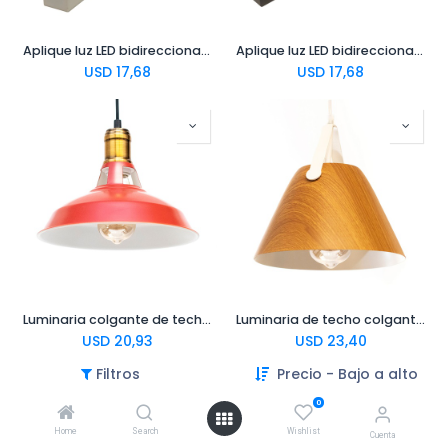
Aplique luz LED bidireccional para pared 36cm x 8cm H=3cm blanco
Aplique luz LED bidireccional para pared 36cm x 8cm H=3cm negro
USD
17,68
USD
17,68
Luminaria colgante de techo vintage terracota 27x17cm
Luminaria de techo colgante sashimi madera 25x22cm
USD
20,93
USD
23,40
Filtros
Precio - Bajo a alto
0
Home
Search
Wishlist
Cuenta