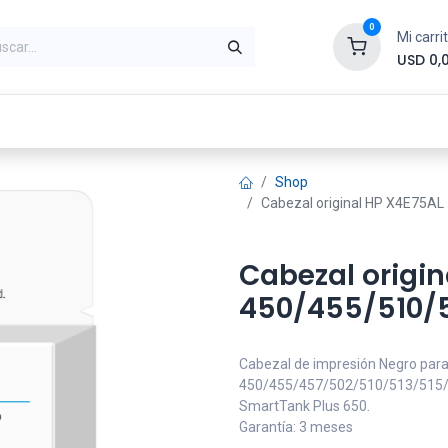
0
Mi carri
USD
0,
ntes
Periféricos
Conectividad
Impr
Shop
Cabezal original HP X4E75A
Cabezal origin
450/455/510/5
Cabezal de impresión Negro par
450/455/457/502/510/513/515
SmartTank Plus 650.
Garantía: 3 meses