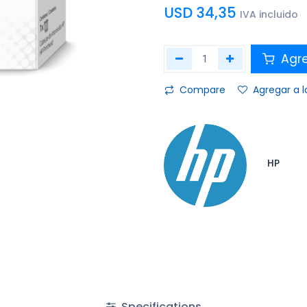
USD
34,35
IVA incluido
Agre
Compare
Agregar a l
HP
Specifications