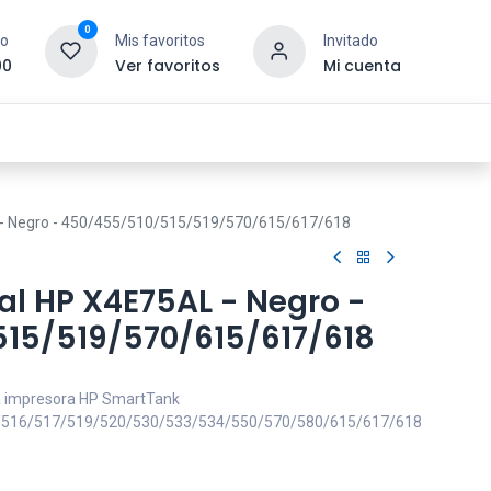
0
to
Mis favoritos
Invitado
00
Ver favoritos
Mi cuenta
esoras y Consumibles
Gaming
Tienda
L - Negro - 450/455/510/515/519/570/615/617/618
al HP X4E75AL - Negro -
15/519/570/615/617/618
a impresora HP SmartTank
/516/517/519/520/530/533/534/550/570/580/615/617/618