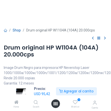
Shop
Drum original HP W1104A (104A) 20.000cps
Drum original HP W1104A (104A)
20.000cps
Image Drum Negro para impresora HP Neverstop Laser
1000/1000a/1000w/1000n/1001/1200/1200a/1200w/1200nw/120
Rinde 20.000 copias.
Garantía: 12 meses
Precio:
Agregar al carrito
USD
95,42
IVA incluido
USD
95,42
0
Home
Search
Wishlist
Cuenta