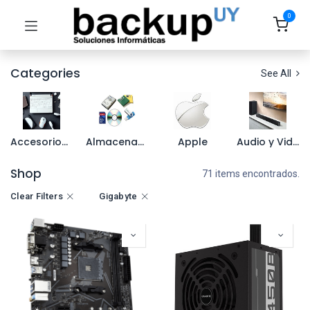
0
Categories
See All
Accesorios para Notebook
Almacenamiento
Apple
Audio y Video
Shop
71 items encontrados.
Clear Filters
Gigabyte