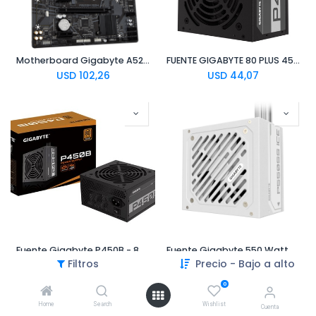
Motherboard Gigabyte A520M S2H | DDR4 | Socket AM4 | MicroATX
FUENTE GIGABYTE 80 PLUS 450W BRONZE
USD
102,26
USD
44,07
Fuente Gigabyte P450B - 80 PLUS Bronze
Fuente Gigabyte 550 Watt AC 240 V White
Filtros
Precio - Bajo a alto
USD
49,65
USD
53,70
0
Home
Search
Wishlist
Cuenta