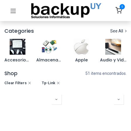
0
Categories
See All
Accesorios para Notebook
Almacenamiento
Apple
Audio y Video
Shop
51 items encontrados.
Clear Filters
Tp-Link