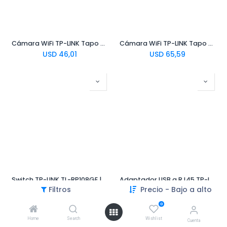
Cámara WiFi TP-LINK Tapo C310 | UHD, Visión Nocturna, Exterior
Cámara WiFi TP-LINK Tapo C245D | QHD, Rotatoria, Visión Nocturna, Interior
USD
46,01
USD
65,59
Switch TP-LINK TL-RP108GE | 7 + 1 Gigabit POE Reverse
Adaptador USB a RJ45 TP-Link UE200 100mbps
Filtros
Precio - Bajo a alto
USD
42,35
USD
8,19
0
Home
Search
Wishlist
Cuenta