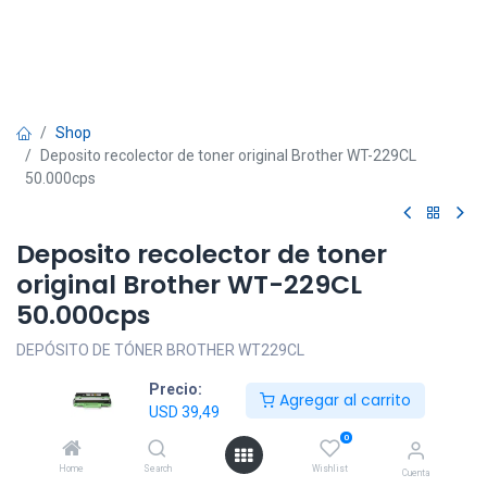
Shop
Deposito recolector de toner original Brother WT-229CL
50.000cps
Deposito recolector de toner
original Brother WT-229CL
50.000cps
DEPÓSITO DE TÓNER BROTHER WT229CL
USD
39,49
Precio:
IVA incluido
Agregar al carrito
USD
39,49
0
Home
Search
Wishlist
Cuenta