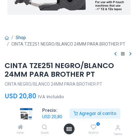
Shop
CINTA TZE251 NEGRO/BLANCO 24MM PARA BROTHER PT
CINTA TZE251 NEGRO/BLANCO
24MM PARA BROTHER PT
CINTA NEGRO/BLANCO 24MM PARA BROTHER PT
USD
20,80
IVA incluido
Precio:
Agregar al carrito
USD
20,80
0
Agregar al
Comprar
Home
Search
Wishlist
Cuenta