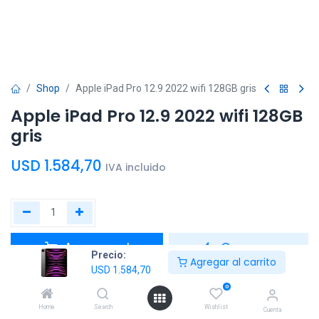
Shop
Apple iPad Pro 12.9 2022 wifi 128GB gris
Apple iPad Pro 12.9 2022 wifi 128GB
gris
USD
1.584,70
IVA incluido
Agregar al
Comprar
Precio:
Agregar al carrito
carrito
ahora
USD
1.584,70
0
Agregar a la lista de deseos
Home
Search
Wishlist
Cuenta