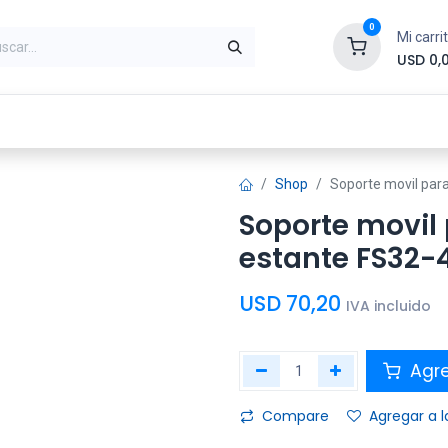
0
Mi carri
USD
0,
ntes
Periféricos
Conectividad
Impr
Shop
Soporte movil par
Soporte movil 
estante FS32
USD
70,20
IVA incluido
Agre
Compare
Agregar a l