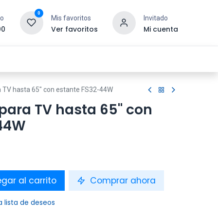
0
to
Mis favoritos
Invitado
00
Ver favoritos
Mi cuenta
esoras y Consumibles
Gaming
Tienda
a TV hasta 65" con estante FS32-44W
para TV hasta 65" con
-44W
gar al carrito
Comprar ahora
a lista de deseos