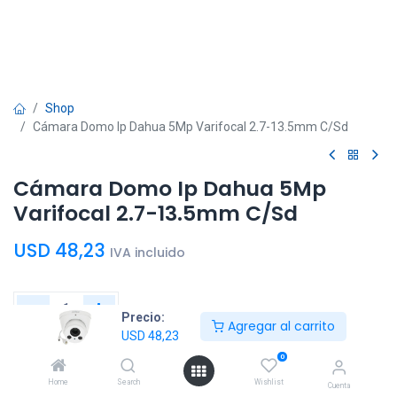
Shop
Cámara Domo Ip Dahua 5Mp Varifocal 2.7-13.5mm C/Sd
Cámara Domo Ip Dahua 5Mp
Varifocal 2.7-13.5mm C/Sd
USD
48,23
IVA incluido
Precio:
Agregar al carrito
USD
48,23
Agregar al
Comprar
0
carrito
ahora
Home
Search
Wishlist
Cuenta