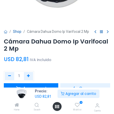
Shop
Cámara Dahua Domo Ip Varifocal 2 Mp
Cámara Dahua Domo Ip Varifocal
2 Mp
USD
82,81
IVA incluido
Agregar al
Comprar
Precio:
Agregar al carrito
carrito
ahora
USD
82,81
0
Agregar a la lista de deseos
Home
Search
Wishlist
Cuenta