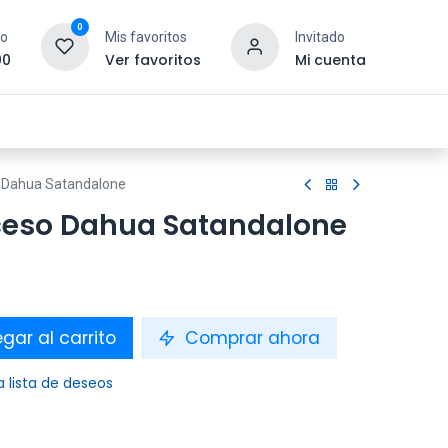
0
to
Mis favoritos
Invitado
00
Ver favoritos
Mi cuenta
esoras y Consumibles
Gaming
Tienda
o Dahua Satandalone
ceso Dahua Satandalone
gar al carrito
Comprar ahora
a lista de deseos