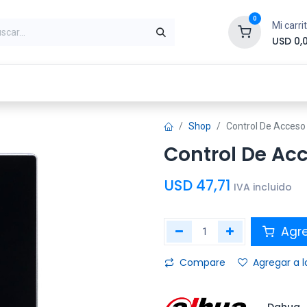
0
Mi carri
USD
0,
ntes
Periféricos
Conectividad
Impr
Shop
Control De Acces
Control De Ac
USD
47,71
IVA incluido
Agre
Compare
Agregar a l
Dahua