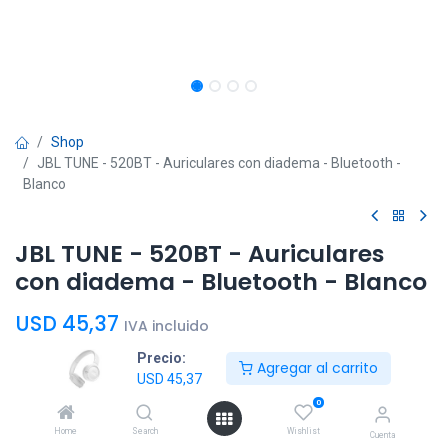
Shop
JBL TUNE - 520BT - Auriculares con diadema - Bluetooth -
Blanco
JBL TUNE - 520BT - Auriculares
con diadema - Bluetooth - Blanco
USD
45,37
IVA incluido
Precio:
Agregar al carrito
USD
45,37
0
Home
Search
Wishlist
Agregar al
Comprar
Cuenta