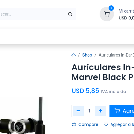
0
Mi carri
USD
0,
ntes
Periféricos
Conectividad
Impr
Shop
Auriculares In-Ea
Auriculares I
Marvel Black 
USD
5,85
IVA incluido
Agre
Compare
Agregar a l