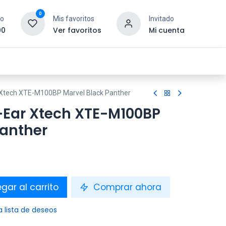
0
to
Mis favoritos
Invitado
00
Ver favoritos
Mi cuenta
esoras y Consumibles
Gaming
Tienda
r Xtech XTE-M100BP Marvel Black Panther
n-Ear Xtech XTE-M100BP
Panther
gar al carrito
Comprar ahora
a lista de deseos