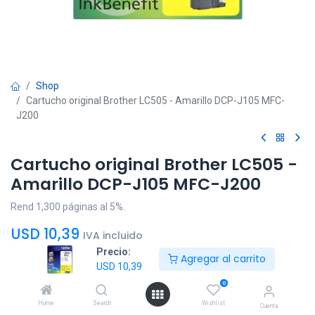
Shop
Cartucho original Brother LC505 - Amarillo DCP-J105 MFC-
J200
Cartucho original Brother LC505 -
Amarillo DCP-J105 MFC-J200
Rend 1,300 páginas al 5%.
USD
10,39
IVA incluido
Precio:
Agregar al carrito
USD
10,39
0
Home
Search
Wishlist
Cuenta
Agregar al
Comprar