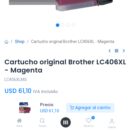
Shop
Cartucho original Brother LC406XL - Magenta
Cartucho original Brother LC406XL
- Magenta
LC406XLMS
USD
61,10
IVA incluido
Precio:
Agregar al carrito
USD
61,10
0
Agregar al
Comprar
Home
Search
Wishlist
Cuenta