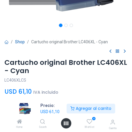
Shop
Cartucho original Brother LC406XL - Cyan
Cartucho original Brother LC406XL
- Cyan
LC406XLCS
USD
61,10
IVA incluido
Precio:
Agregar al carrito
USD
61,10
0
Agregar al
Comprar
Home
Search
Wishlist
Cuenta