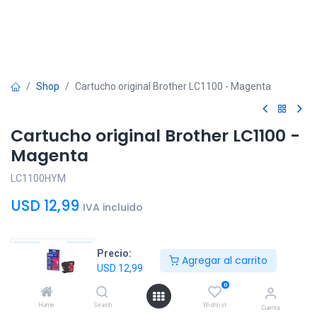
Shop
Cartucho original Brother LC1100 - Magenta
Cartucho original Brother LC1100 -
Magenta
LC1100HYM
USD
12,99
IVA incluido
Precio:
Agregar al carrito
USD
12,99
Agregar al
Comprar
0
carrito
ahora
Home
Search
Wishlist
Cuenta