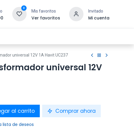
0
to
Mis favoritos
Invitado
00
Ver favoritos
Mi cuenta
esoras y Consumibles
Gaming
Tienda
mador universal 12V 1A Havit UC237
sformador universal 12V
gar al carrito
Comprar ahora
a lista de deseos