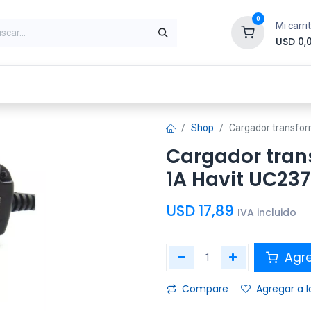
0
Mi carri
USD
0,
ntes
Periféricos
Conectividad
Impr
Shop
Cargador transfor
Cargador tran
1A Havit UC237
USD
17,89
IVA incluido
Agre
Compare
Agregar a l