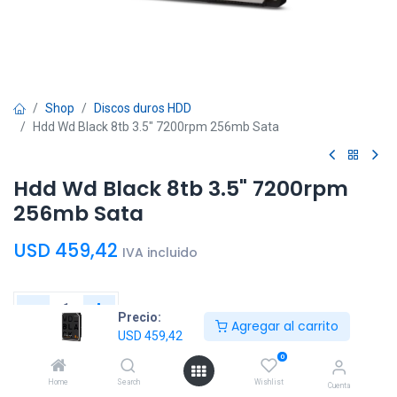
Shop
Discos duros HDD
Hdd Wd Black 8tb 3.5" 7200rpm 256mb Sata
Hdd Wd Black 8tb 3.5" 7200rpm
256mb Sata
USD
459,42
IVA incluido
Precio:
Agregar al carrito
USD
459,42
Agregar al
Comprar
0
carrito
ahora
Home
Search
Wishlist
Cuenta