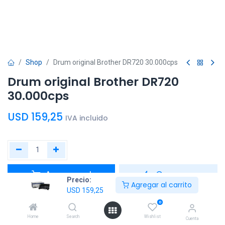
Shop
Drum original Brother DR720 30.000cps
Drum original Brother DR720
30.000cps
USD
159,25
IVA incluido
Agregar al
Comprar
Precio:
Agregar al carrito
carrito
ahora
USD
159,25
0
Agregar a la lista de deseos
Home
Search
Wishlist
Cuenta