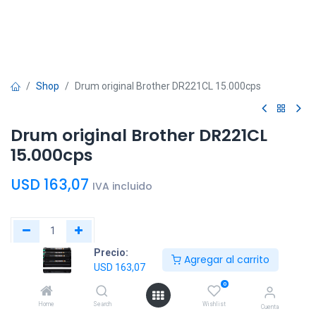
Shop
Drum original Brother DR221CL 15.000cps
Drum original Brother DR221CL
15.000cps
USD
163,07
IVA incluido
Precio:
Agregar al carrito
Agregar al
Comprar
USD
163,07
carrito
ahora
0
Home
Search
Wishlist
Cuenta
Agregar a la lista de deseos