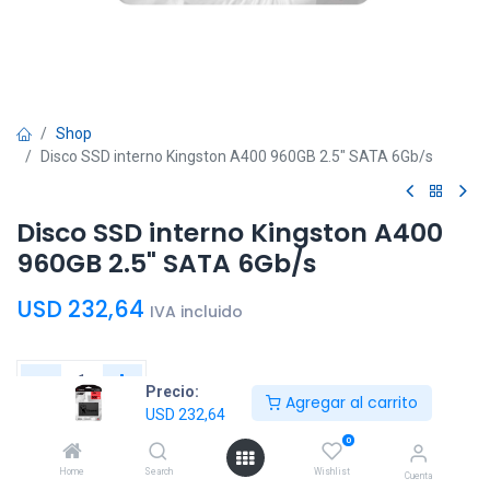
Shop
Disco SSD interno Kingston A400 960GB 2.5" SATA 6Gb/s
Disco SSD interno Kingston A400
960GB 2.5" SATA 6Gb/s
USD
232,64
IVA incluido
Precio:
Agregar al carrito
USD
232,64
Agregar al
Comprar
0
carrito
ahora
Home
Search
Wishlist
Cuenta