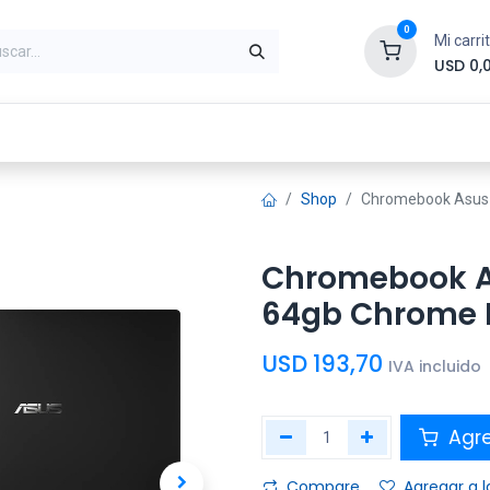
0
Mi carri
USD
0,
ntes
Periféricos
Conectividad
Impr
Shop
Chromebook Asus 
Chromebook As
64gb Chrome 
USD
193,70
IVA incluido
Agre
Compare
Agregar a l