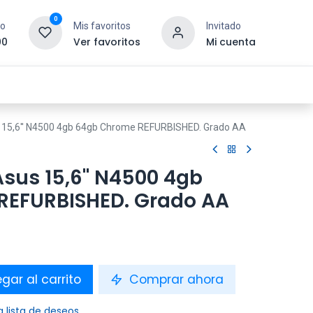
0
to
Mis favoritos
Invitado
00
Ver favoritos
Mi cuenta
esoras y Consumibles
Gaming
Tienda
15,6'' N4500 4gb 64gb Chrome REFURBISHED. Grado AA
us 15,6'' N4500 4gb
REFURBISHED. Grado AA
gar al carrito
Comprar ahora
a lista de deseos