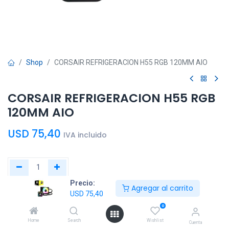
Shop
CORSAIR REFRIGERACION H55 RGB 120MM AIO
CORSAIR REFRIGERACION H55 RGB
120MM AIO
USD
75,40
IVA incluido
Precio:
Agregar al carrito
Agregar al
Comprar
USD
75,40
carrito
ahora
0
Home
Search
Wishlist
Cuenta
Agregar a la lista de deseos