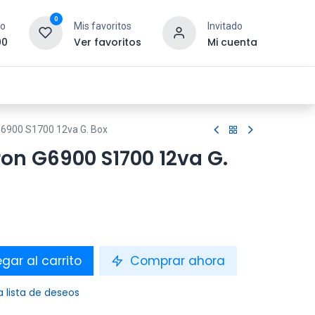
0
to
Mis favoritos
Invitado
00
Ver favoritos
Mi cuenta
esoras y Consumibles
Gaming
Tienda
 G6900 S1700 12va G. Box
ron G6900 S1700 12va G.
gar al carrito
Comprar ahora
a lista de deseos