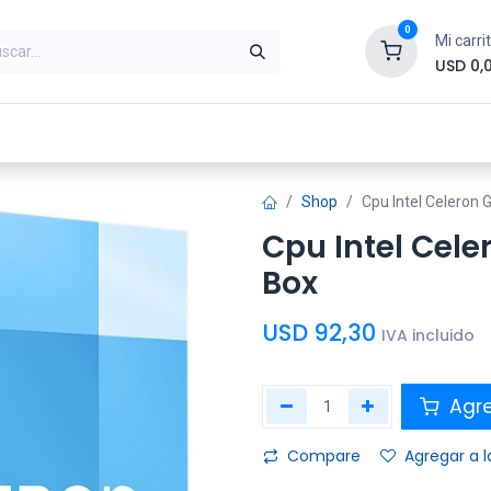
0
Mi carri
USD
0,
ntes
Periféricos
Conectividad
Impr
Shop
Cpu Intel Celeron
Cpu Intel Cele
Box
USD
92,30
IVA incluido
Agre
Compare
Agregar a l