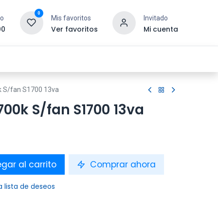
0
to
Mis favoritos
Invitado
00
Ver favoritos
Mi cuenta
esoras y Consumibles
Gaming
Tienda
0k S/fan S1700 13va
3700k S/fan S1700 13va
gar al carrito
Comprar ahora
a lista de deseos