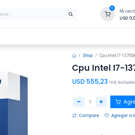
0
Mi carri
USD
0,
ntes
Periféricos
Conectividad
Impr
Shop
Cpu Intel I7-1370
Cpu Intel I7-1
USD
555,23
IVA incluido
Agre
Compare
Agregar a l