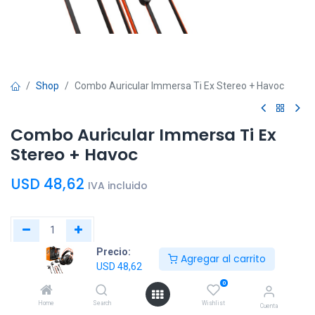
Shop
Combo Auricular Immersa Ti Ex Stereo + Havoc
Combo Auricular Immersa Ti Ex
Stereo + Havoc
USD
48,62
IVA incluido
Precio:
Agregar al carrito
Agregar al
Comprar
USD
48,62
carrito
ahora
0
Home
Search
Wishlist
Cuenta
Agregar a la lista de deseos