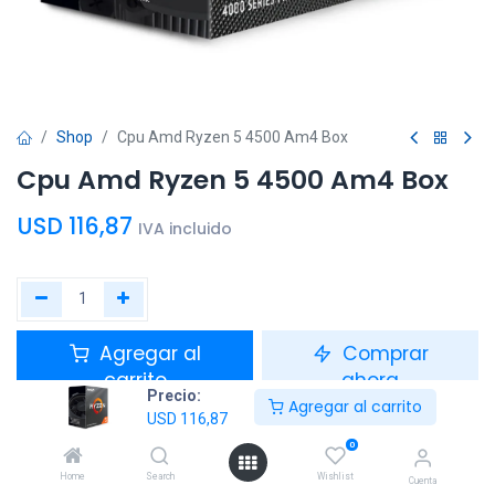
Shop
Cpu Amd Ryzen 5 4500 Am4 Box
Cpu Amd Ryzen 5 4500 Am4 Box
USD
116,87
IVA incluido
Agregar al
Comprar
carrito
ahora
Precio:
Agregar al carrito
USD
116,87
Agregar a la lista de deseos
0
Home
Search
Wishlist
Cuenta