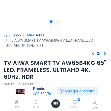
Shop
Televisores
TV AIWA SMART TV AW65B4KG 65" LED. FRAMELESS.
ULTRAHD 4K. 60Hz. HDR
TV AIWA SMART TV AW65B4KG 65"
LED. FRAMELESS. ULTRAHD 4K.
60Hz. HDR
PANTALLA: 65" LED.
Precio:
FRAMELESS.
Agregar al carrito
USD
622,70
RESOLUCIÓN: ULTRAHD 4K.
HDR.
0
Frecuencia de Actualización: 60 Hz.
Home
Search
Wishlist
Cuenta
Conectividad: WIFI, BLUETOOTH.