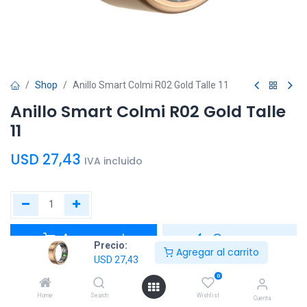
Shop
Anillo Smart Colmi R02 Gold Talle 11
Anillo Smart Colmi R02 Gold Talle
11
USD
27,43
IVA incluido
Agregar al
Comprar
Precio:
Agregar al carrito
carrito
ahora
USD
27,43
0
Agregar a la lista de deseos
Home
Search
Wishlist
Cuenta