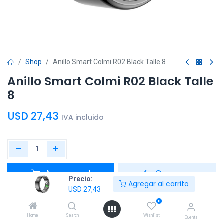
Shop
Anillo Smart Colmi R02 Black Talle 8
Anillo Smart Colmi R02 Black Talle
8
USD
27,43
IVA incluido
Agregar al
Comprar
Precio:
Agregar al carrito
carrito
ahora
USD
27,43
0
Agregar a la lista de deseos
Home
Search
Wishlist
Cuenta