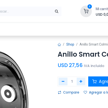
0
Mi carri
USD
0,
ntes
Periféricos
Conectividad
Impr
Shop
Anillo Smart Colmi
Anillo Smart Co
USD
27,56
IVA incluido
Agre
Compare
Agregar a l