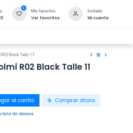
0
to
Mis favoritos
Invitado
00
Ver favoritos
Mi cuenta
esoras y Consumibles
Gaming
Tienda
 R02 Black Talle 11
lmi R02 Black Talle 11
gar al carrito
Comprar ahora
a lista de deseos