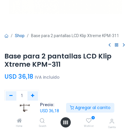
Shop
Base para 2 pantallas LCD Klip Xtreme KPM-311
Base para 2 pantallas LCD Klip
Xtreme KPM-311
USD
36,18
IVA incluido
Precio:
Agregar al carrito
Agregar al
Comprar
USD
36,18
carrito
ahora
0
Home
Search
Wishlist
Cuenta
Agregar a la lista de deseos