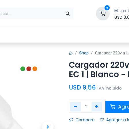
0
Mi carri
USD
0,
ntes
Periféricos
Conectividad
Impr
Shop
Cargador 220v a U
Cargador 220v
EC 1 | Blanco 
USD
9,56
IVA incluido
Agre
Compare
Agregar a l