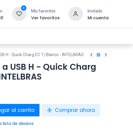
0
to
Mis favoritos
Invitado
00
Ver favoritos
Mi cuenta
esoras y Consumibles
Gaming
Tienda
SB H - Quick Charg EC 1 | Blanco - INTELBRAS
 a USB H - Quick Charg
- INTELBRAS
gar al carrito
Comprar ahora
a lista de deseos