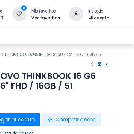
0
to
Mis favoritos
Invitado
00
Ver favoritos
Mi cuenta
esoras y Consumibles
Gaming
Tienda
THINKBOOK 16 G6 IRL i5-1335U / 16" FHD / 16GB / 51
OVO THINKBOOK 16 G6
16" FHD / 16GB / 51
gar al carrito
Comprar ahora
a lista de deseos