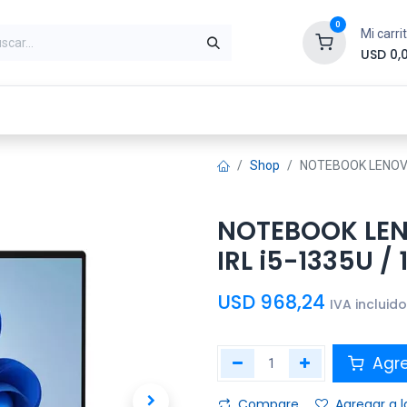
0
Mi carri
USD
0,
ntes
Periféricos
Conectividad
Impr
Shop
NOTEBOOK LENOVO 
NOTEBOOK LEN
IRL i5-1335U / 
USD
968,24
IVA incluido
Agre
Compare
Agregar a l