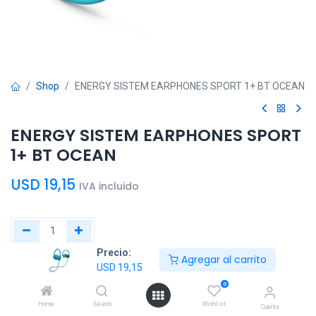
Shop
ENERGY SISTEM EARPHONES SPORT 1+ BT OCEAN
ENERGY SISTEM EARPHONES SPORT
1+ BT OCEAN
USD
19,15
IVA incluido
Precio:
Agregar al carrito
Agregar al
Comprar
USD
19,15
carrito
ahora
0
Home
Search
Wishlist
Cuenta
Agregar a la lista de deseos