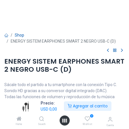
Shop
ENERGY SISTEM EARPHONES SMART 2 NEGRO USB-C (D)
ENERGY SISTEM EARPHONES SMART
2 NEGRO USB-C (D)
Sácale todo el partido a tu smartphone con la conexión Tipo C.
Sonido HD gracias a su conversor digital integrado (DAC).
Todas las funciones de volumen y reproducción de tu música
desde su controlador de 3 botones.
Precio:
Agregar al carrito
Responde a tus llamadas de la forma más sencilla con un sólo clic
USD
0,00
en el micrófono integrado en el cable.
0
Funda de transporte para llevarlos cómodamente y evitar que se
Home
Search
Wishlist
Cuenta
rayen.