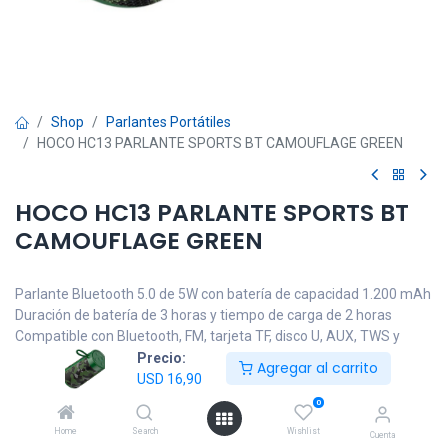
Shop
Parlantes Portátiles
HOCO HC13 PARLANTE SPORTS BT CAMOUFLAGE GREEN
HOCO HC13 PARLANTE SPORTS BT
CAMOUFLAGE GREEN
Parlante Bluetooth 5.0 de 5W con batería de capacidad 1.200 mAh
Duración de batería de 3 horas y tiempo de carga de 2 horas
Compatible con Bluetooth, FM, tarjeta TF, disco U, AUX, TWS y
otros modos
Precio:
Agregar al carrito
Garantía 1 año.
USD
16,90
0
USD
16,90
IVA incluido
Home
Search
Wishlist
Cuenta