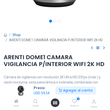
Shop
ARENTI DOME1 CAMARA VIGILANCIA P/INTERIOR WIFI 2K HD
ARENTI DOME1 CAMARA
VIGILANCIA P/INTERIOR WIFI 2K HD
Cámara de vigilancia con resolución 2K Ultra HD/25fps (máx.) y
visión nocturna, vista panorámica e inclinada, combinada con
tecnología de visión nocturna mejorada, muestra un video claro y
Precio:
Agregar al carrito
nítido día y noche.
USD
59,54
Amplia gama PT (Pan: 0~350°, inclinación: -20~90°) le
0
proporciona una visión completa de tu hogar, sin preocuparse de
Home
Search
Wishlist
Cuenta
perder ningún detalle.