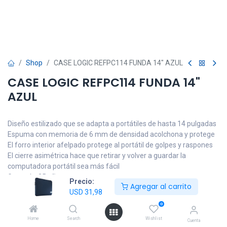
Shop
CASE LOGIC REFPC114 FUNDA 14" AZUL
CASE LOGIC REFPC114 FUNDA 14"
AZUL
Diseño estilizado que se adapta a portátiles de hasta 14 pulgadas
Espuma con memoria de 6 mm de densidad acolchona y protege
El forro interior afelpado protege al portátil de golpes y raspones
El cierre asimétrica hace que retirar y volver a guardar la
computadora portátil sea más fácil
Garantía: 25 años
Precio:
Agregar al carrito
USD
31,98
USD
31,98
IVA incluido
0
Home
Search
Wishlist
Cuenta