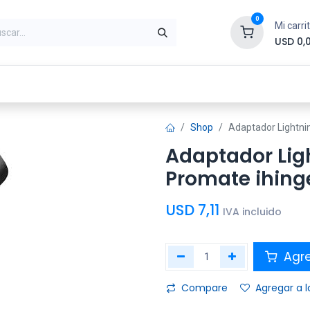
0
Mi carri
USD
0,
ntes
Periféricos
Conectividad
Impr
Shop
Adaptador Lightnin
Adaptador Lig
Promate ihing
USD
7,11
IVA incluido
Agre
Compare
Agregar a l