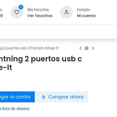
0
to
Mis favoritos
Invitado
00
Ver favoritos
Mi cuenta
esoras y Consumibles
Gaming
Tienda
g 2 puertos usb c Promate ihinge-lt
htning 2 puertos usb c
e-lt
gar al carrito
Comprar ahora
a lista de deseos