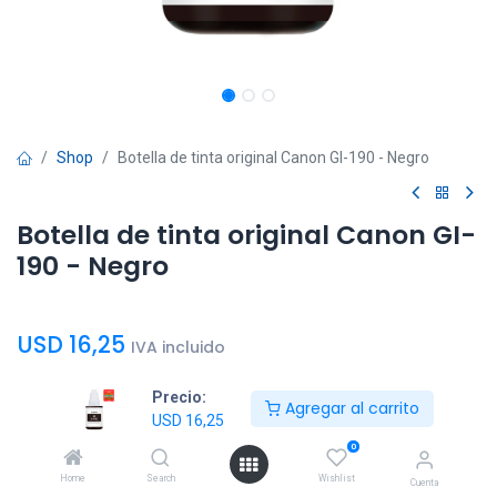
Shop
Botella de tinta original Canon GI-190 - Negro
Botella de tinta original Canon GI-
190 - Negro
USD
16,25
IVA incluido
Precio:
Agregar al carrito
USD
16,25
0
Agregar al
Comprar
Home
Search
Wishlist
Cuenta