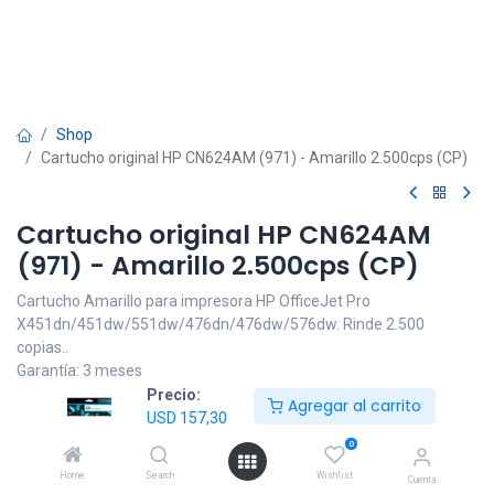
Shop
Cartucho original HP CN624AM (971) - Amarillo 2.500cps (CP)
Cartucho original HP CN624AM
(971) - Amarillo 2.500cps (CP)
Cartucho Amarillo para impresora HP OfficeJet Pro
X451dn/451dw/551dw/476dn/476dw/576dw. Rinde 2.500
copias..
Garantía: 3 meses
Precio:
Agregar al carrito
USD
157,30
IVA incluido
USD
157,30
0
Home
Search
Wishlist
Cuenta