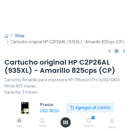
Shop
Cartucho original HP C2P26AL (935XL) - Amarillo 825cps (CP)
Cartucho original HP C2P26AL
(935XL) - Amarillo 825cps (CP)
Cartucho Amarillo para impresora HP OfficeJet Pro 6200/6800.
Rinde 825 copias..
Garantía: 3 meses
USD
38,55
IVA incluido
Precio:
Agregar al carrito
USD
38,55
0
Home
Search
Wishlist
Cuenta